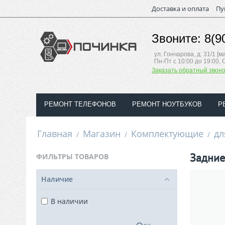
Доставка и оплата
Пу
Звоните: 8(9
ул. Гончарова, д. 31/1 [
Пн-Пт с 10:00 до 19:00, 
Заказать обратный звоно
РЕМОНТ ТЕЛЕФОНОВ
РЕМОНТ НОУТБУКОВ
Р
Главная
Магазин
Комплектующие
дл
/
/
/
Задни
ФИЛЬТРЫ ТОВАРОВ
Наличие
В наличии