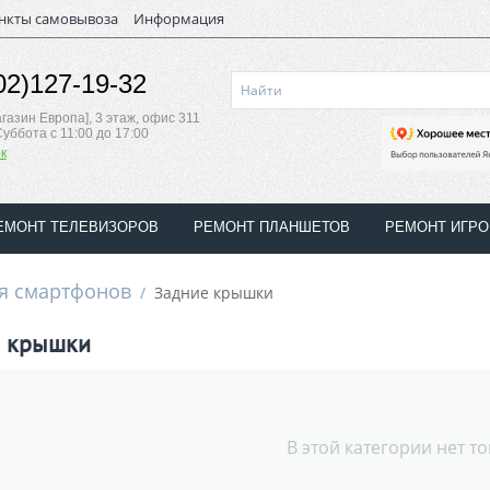
нкты самовывоза
Информация
02)127-19-32
магазин Европа], 3 этаж, офис 311
Суббота с 11:00 до 17:00
к
ЕМОНТ ТЕЛЕВИЗОРОВ
РЕМОНТ ПЛАНШЕТОВ
РЕМОНТ ИГР
я смартфонов
/
Задние крышки
е крышки
В этой категории нет т