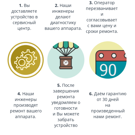
3.
Оператор
1.
Вы
2.
Наши
перезванивает
доставляете
инженеры
и
устройство в
делают
согласовывает
сервисный
диагностику
с вами цену и
центр.
вашего аппарата.
сроки ремонта.
5.
После
завершения
4.
Наши
6.
Даём гарантию
ремонта
инженеры
от 30 дней
уведомляем о
производят
на
готовности
ремонт вашего
произведенный
и Вы можете
аппарата.
нами ремонт.
забрать
устройство