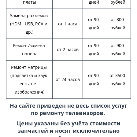
платы
дней
рублей
Замена разъёмов 
от 90 
от 800 
(HDMI, USB, RCA и 
от 1 часа
дней
рублей
др.)
Ремонт/замена 
от 90 
от 900 
от 2 часов
тюнера
дней
рублей
Ремонт матрицы 
(подсветка и звук 
от 90 
от 3500 
от 24 часов
есть, нет 
дней
рублей
изображения)
На сайте приведён не весь список услуг
по ремонту телевизоров.
Цены указаны без учёта стоимости
запчастей и носят исключительно