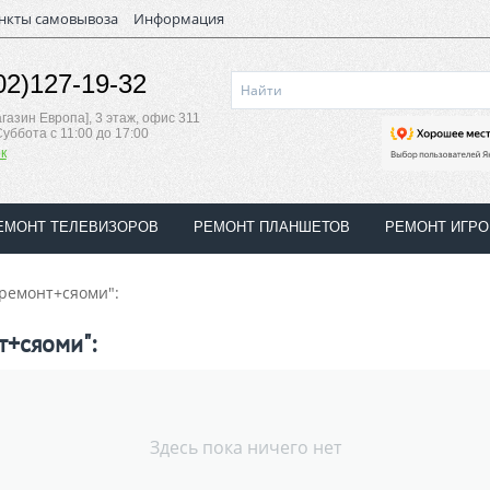
нкты самовывоза
Информация
02)127-19-32
магазин Европа], 3 этаж, офис 311
Суббота с 11:00 до 17:00
к
ЕМОНТ ТЕЛЕВИЗОРОВ
РЕМОНТ ПЛАНШЕТОВ
РЕМОНТ ИГР
ремонт+сяоми":
т+сяоми":
Здесь пока ничего нет